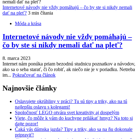
Internetové návody nie vždy pomáhajú – čo by ste si nikdy nemali
dať na pleť?
3 min čítania
Móda a krása
Internetové návody nie vždy pomáhajú –
čo by ste si nikdy nemali dať na pleť?
8. marca 2023
Internet nám ponúka priam bezodnú studnicu poznatkov a návodov,
ako sa o seba starať, či čo robiť, ak niečo nie je v poriadku. Netreba
im...
Pokračovať na článok
Najnovšie články
Oslavujete okrúhliny v práci? Tu sú tipy a triky, ako na tú
najlepšiu oslavu s kolegami!
Spoločnosť LEGO otvára svet kreativity aj dospelým
Viete, čo môže k vám do kuchyne prilákať hmyz? Na toto si
dajte pozor!
Čaká vás dámska jazda? Tipy a triky, ako sa na ňu dokonale
pripraviť!