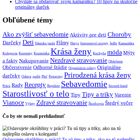
Chystáte sa obdarovať svoju kamarátku? 10 tipov na skutočne
originálny darček
Obľúbené témy
Ako zvýšiť sebavedomie
Choroby
Aktivity pre deti
Deti
Darčeky
Filmy
Dámska jazda
Hmyz
Internetové recepty
Jedlo
Kamarátka
Krása ženy
móda
Mýty
Kolegovia
Koreniny
Kozmetika
Kuchyňa
Nezdravé stravovanie
a fakty
Nakupovanie
Oblečenie
Občerstvenie
Odborné štúdie
Originálne
Organizácia oslavy
Prirodzená krása ženy
darčeky
Oslava
outfit
Pleť
Potraviny
Sebavedomie
Recepty
Rady
Práca
Repelent
Second-hand
Starostlivosť o telo
Tipy a triky
Tipy
Varenie
Vianoce
Zdravé stravovanie
Štedrý večer
Výlety
Škodcovia
Čo by ste nemali prehliadnuť
Oslavujete okrúhliny v práci? Tu sú tipy a triky, ako na tú najlepšiu