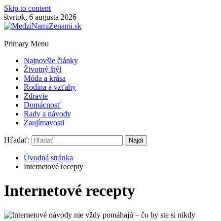
Skip to content
štvrtok, 6 augusta 2026
Primary Menu
Najnovšie články
Životný štýl
Móda a krása
Rodina a vzťahy
Zdravie
Domácnosť
Rady a návody
Zaujímavosti
Hľadať:
Úvodná stránka
Internetové recepty
Internetové recepty