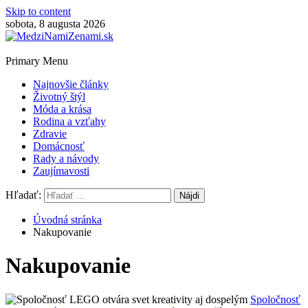
Skip to content
sobota, 8 augusta 2026
Primary Menu
Najnovšie články
Životný štýl
Móda a krása
Rodina a vzťahy
Zdravie
Domácnosť
Rady a návody
Zaujímavosti
Hľadať:
Úvodná stránka
Nakupovanie
Nakupovanie
Spoločnosť