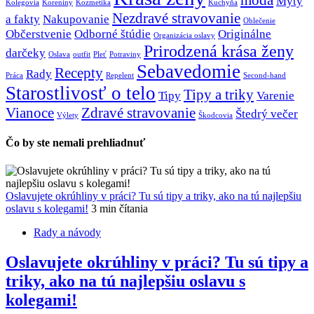
móda
Mýty
Kolegovia
Koreniny
Kozmetika
Kuchyňa
Nezdravé stravovanie
a fakty
Nakupovanie
Oblečenie
Občerstvenie
Odborné štúdie
Originálne
Organizácia oslavy
Prirodzená krása ženy
darčeky
Oslava
outfit
Pleť
Potraviny
Sebavedomie
Recepty
Rady
Práca
Repelent
Second-hand
Starostlivosť o telo
Tipy a triky
Tipy
Varenie
Vianoce
Zdravé stravovanie
Štedrý večer
Výlety
Škodcovia
Čo by ste nemali prehliadnuť
Oslavujete okrúhliny v práci? Tu sú tipy a triky, ako na tú najlepšiu
oslavu s kolegami!
3 min čítania
Rady a návody
Oslavujete okrúhliny v práci? Tu sú tipy a
triky, ako na tú najlepšiu oslavu s
kolegami!