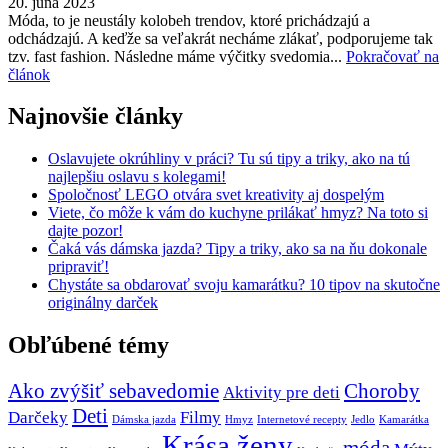
20. júna 2023
Móda, to je neustály kolobeh trendov, ktoré prichádzajú a
odchádzajú. A keďže sa veľakrát necháme zlákať, podporujeme tak
tzv. fast fashion. Následne máme výčitky svedomia...
Pokračovať na
článok
Najnovšie články
Oslavujete okrúhliny v práci? Tu sú tipy a triky, ako na tú
najlepšiu oslavu s kolegami!
Spoločnosť LEGO otvára svet kreativity aj dospelým
Viete, čo môže k vám do kuchyne prilákať hmyz? Na toto si
dajte pozor!
Čaká vás dámska jazda? Tipy a triky, ako sa na ňu dokonale
pripraviť!
Chystáte sa obdarovať svoju kamarátku? 10 tipov na skutočne
originálny darček
Obľúbené témy
Ako zvýšiť sebavedomie
Choroby
Aktivity pre deti
Deti
Darčeky
Filmy
Dámska jazda
Hmyz
Internetové recepty
Jedlo
Kamarátka
Krása ženy