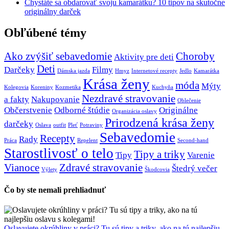
Chystáte sa obdarovať svoju kamarátku? 10 tipov na skutočne
originálny darček
Obľúbené témy
Ako zvýšiť sebavedomie
Choroby
Aktivity pre deti
Deti
Darčeky
Filmy
Dámska jazda
Hmyz
Internetové recepty
Jedlo
Kamarátka
Krása ženy
móda
Mýty
Kolegovia
Koreniny
Kozmetika
Kuchyňa
Nezdravé stravovanie
a fakty
Nakupovanie
Oblečenie
Občerstvenie
Odborné štúdie
Originálne
Organizácia oslavy
Prirodzená krása ženy
darčeky
Oslava
outfit
Pleť
Potraviny
Sebavedomie
Recepty
Rady
Práca
Repelent
Second-hand
Starostlivosť o telo
Tipy a triky
Tipy
Varenie
Vianoce
Zdravé stravovanie
Štedrý večer
Výlety
Škodcovia
Čo by ste nemali prehliadnuť
Oslavujete okrúhliny v práci? Tu sú tipy a triky, ako na tú najlepšiu