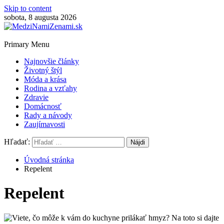
Skip to content
sobota, 8 augusta 2026
Primary Menu
Najnovšie články
Životný štýl
Móda a krása
Rodina a vzťahy
Zdravie
Domácnosť
Rady a návody
Zaujímavosti
Hľadať:
Úvodná stránka
Repelent
Repelent