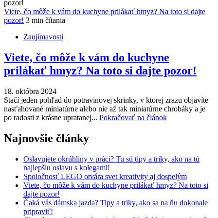
Viete, čo môže k vám do kuchyne prilákať hmyz? Na toto si dajte
pozor!
3 min čítania
Zaujímavosti
Viete, čo môže k vám do kuchyne
prilákať hmyz? Na toto si dajte pozor!
18. októbra 2024
Stačí jeden pohľad do potravinovej skrinky, v ktorej zrazu objavíte
nasťahované miniatúrne alebo nie až tak miniatúrne chrobáky a je
po radosti z krásne upratanej...
Pokračovať na článok
Najnovšie články
Oslavujete okrúhliny v práci? Tu sú tipy a triky, ako na tú
najlepšiu oslavu s kolegami!
Spoločnosť LEGO otvára svet kreativity aj dospelým
Viete, čo môže k vám do kuchyne prilákať hmyz? Na toto si
dajte pozor!
Čaká vás dámska jazda? Tipy a triky, ako sa na ňu dokonale
pripraviť!