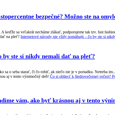
e stopercentne bezpečné? Možno ste na omyl
ú. A keďže sa veľakrát necháme zlákať, podporujeme tak tzv. fast fash
Internetové návody nie vždy pomáhajú – čo by ste si nikd
 by ste si nikdy nemali dať na pleť?
sa o seba starať, či čo robiť, ak niečo nie je v poriadku. Netreba im.
Čo si obliecť k štedrovečernej večeri?
radíme vám, ako byť krásnou aj v tento výn