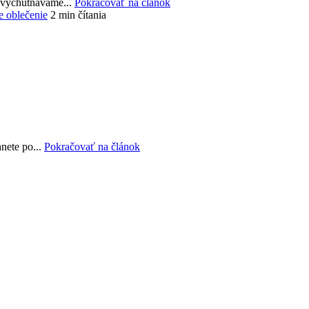
a vychutnávame...
Pokračovať na článok
ne oblečenie
2 min čítania
nete po...
Pokračovať na článok