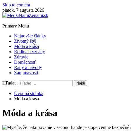
Skip to content
piatok, 7 augusta 2026
Primary Menu
Najnovšie články
Životný štýl
Móda a krása
Rodina a vzťahy
Zdravie
Domácnosť
Rady a návody
Zaujímavosti
Hľadať:
Úvodná stránka
Móda a krása
Móda a krása