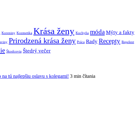
Krása ženy
móda
Mýty a fakty
a
Koreniny
Kozmetika
Kuchyňa
Prirodzená krása ženy
Recepty
Rady
aviny
Práca
Repelent
ie
Štedrý večer
Škodcovia
o na tú najlepšiu oslavu s kolegami!
3 min čítania