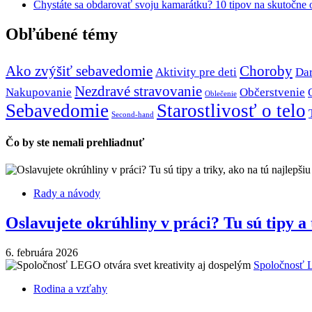
Chystáte sa obdarovať svoju kamarátku? 10 tipov na skutočne 
Obľúbené témy
Ako zvýšiť sebavedomie
Choroby
Aktivity pre deti
Da
Nezdravé stravovanie
Nakupovanie
Občerstvenie
Oblečenie
Sebavedomie
Starostlivosť o telo
Second-hand
Čo by ste nemali prehliadnuť
Rady a návody
Oslavujete okrúhliny v práci? Tu sú tipy a 
6. februára 2026
Spoločnosť L
Rodina a vzťahy