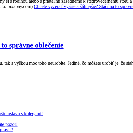
 my si s rodinou alebo s priateľmi zasadneme k štedrovečernému stolu 
Chcete vyzerať vyššie a štíhlejšie? Stačí na to správ
a to správne oblečenie
 tak s výškou moc toho neurobíte. Jediné, čo môžete urobiť je, že siah
epšiu oslavu s kolegami!
te pozor!
praviť!