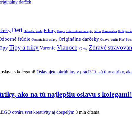
originálny darček
Deti
rčeky
Filmy
Dámska jazda
Hmyz
Internetové recepty
Jedlo
Kamarátka
Kolegovi
Odborné štúdie
Originálne darčeky
Organizácia oslavy
Oslava
outfit
Pleť
Potr
Tipy a triky
Vianoce
Zdravé stravovan
Tipy
Varenie
Výlety
Oslavujete okrúhliny v práci? Tu sú tipy a triky, ak
triky, ako na tú najlepšiu oslavu s kolegami!
EGO otvára svet kreativity aj dospelým
8 min čítania