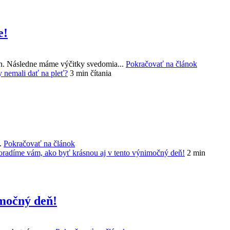
e!
ion. Následne máme výčitky svedomia...
Pokračovať na článok
y nemali dať na pleť?
3 min čítania
..
Pokračovať na článok
 Poradíme vám, ako byť krásnou aj v tento výnimočný deň!
2 min
imočný deň!