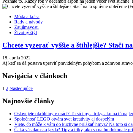
Poznáte to. Každý rok v decembri aspoň na jeden večer svet stíchne,
Móda a krása
Rady a návody
Zaujímavosti
Životný štýl
Chcete vyzerať vyššie a štíhlejšie? Stačí n
18. apríla 2022
Aj keď sa dá postava upraviť pravidelným pohybom a zdravou stravou,
Navigácia v článkoch
1
2
Nasledujúce
Najnovšie články
Oslavujete okrúhliny v práci? Tu sú tipy a triky, ako na tú najl
Spoločnosť LEGO otvára svet kreativity aj dospelým
Viete, čo môže k vám do kuchyne prilákať hmyz? Na toto si daj
Čaká vás dámska jazda? Tipy a triky, ako sa na ňu dokonale pri