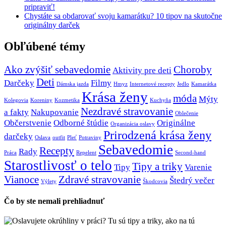
pripraviť!
Chystáte sa obdarovať svoju kamarátku? 10 tipov na skutočne
originálny darček
Obľúbené témy
Ako zvýšiť sebavedomie
Choroby
Aktivity pre deti
Deti
Darčeky
Filmy
Dámska jazda
Hmyz
Internetové recepty
Jedlo
Kamarátka
Krása ženy
móda
Mýty
Kolegovia
Koreniny
Kozmetika
Kuchyňa
Nezdravé stravovanie
a fakty
Nakupovanie
Oblečenie
Občerstvenie
Odborné štúdie
Originálne
Organizácia oslavy
Prirodzená krása ženy
darčeky
Oslava
outfit
Pleť
Potraviny
Sebavedomie
Recepty
Rady
Práca
Repelent
Second-hand
Starostlivosť o telo
Tipy a triky
Tipy
Varenie
Vianoce
Zdravé stravovanie
Štedrý večer
Výlety
Škodcovia
Čo by ste nemali prehliadnuť