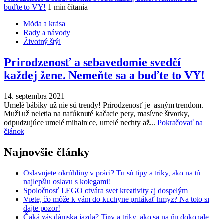
buďte to VY!
1 min čítania
Móda a krása
Rady a návody
Životný štýl
Prirodzenosť a sebavedomie svedčí
každej žene. Nemeňte sa a buďte to VY!
14. septembra 2021
Umelé bábiky už nie sú trendy! Prirodzenosť je jasným trendom.
Muži už neletia na nafúknuté kačacie pery, masívne štvorky,
odpudzujúce umelé mihalnice, umelé nechty až...
Pokračovať na
článok
Najnovšie články
Oslavujete okrúhliny v práci? Tu sú tipy a triky, ako na tú
najlepšiu oslavu s kolegami!
Spoločnosť LEGO otvára svet kreativity aj dospelým
Viete, čo môže k vám do kuchyne prilákať hmyz? Na toto si
dajte pozor!
Čaká vás dámska jazda? Tipy a triky, ako sa na ňu dokonale