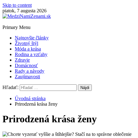
Skip to content
piatok, 7 augusta 2026
Primary Menu
Najnovšie články
Životný štýl
Móda a krása
Rodina a vzťahy
Zdravie
Domácnosť
Rady a návody
Zaujímavosti
Hľadať:
Úvodná stránka
Prirodzená krása ženy
Prirodzená krása ženy