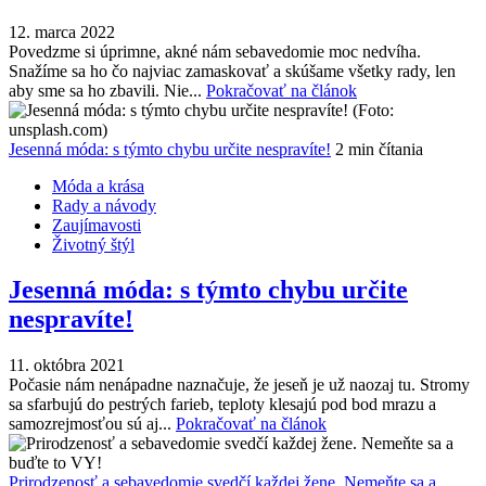
12. marca 2022
Povedzme si úprimne, akné nám sebavedomie moc nedvíha.
Snažíme sa ho čo najviac zamaskovať a skúšame všetky rady, len
aby sme sa ho zbavili. Nie...
Pokračovať na článok
Jesenná móda: s týmto chybu určite nespravíte!
2 min čítania
Móda a krása
Rady a návody
Zaujímavosti
Životný štýl
Jesenná móda: s týmto chybu určite
nespravíte!
11. októbra 2021
Počasie nám nenápadne naznačuje, že jeseň je už naozaj tu. Stromy
sa sfarbujú do pestrých farieb, teploty klesajú pod bod mrazu a
samozrejmosťou sú aj...
Pokračovať na článok
Prirodzenosť a sebavedomie svedčí každej žene. Nemeňte sa a