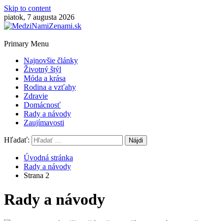
Skip to content
piatok, 7 augusta 2026
Primary Menu
Najnovšie články
Životný štýl
Móda a krása
Rodina a vzťahy
Zdravie
Domácnosť
Rady a návody
Zaujímavosti
Hľadať:
Úvodná stránka
Rady a návody
Strana 2
Rady a návody