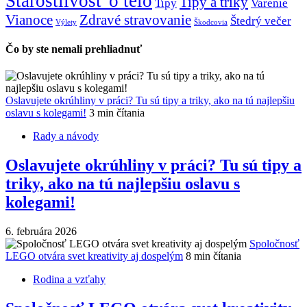
Starostlivosť o telo
Tipy a triky
Tipy
Varenie
Vianoce
Zdravé stravovanie
Štedrý večer
Výlety
Škodcovia
Čo by ste nemali prehliadnuť
Oslavujete okrúhliny v práci? Tu sú tipy a triky, ako na tú najlepšiu
oslavu s kolegami!
3 min čítania
Rady a návody
Oslavujete okrúhliny v práci? Tu sú tipy a
triky, ako na tú najlepšiu oslavu s
kolegami!
6. februára 2026
Spoločnosť
LEGO otvára svet kreativity aj dospelým
8 min čítania
Rodina a vzťahy