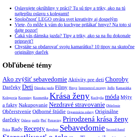
Oslavujete okrúhliny v práci? Tu sú tipy a triky, ako na tú
najlepšiu oslavu s kolegami!
Spoločnosť LEGO otvára svet kreativity aj dospelým
Viete, čo môže k vám do kuchyne prilákať hmyz? Na toto si
dajte pozor!
Čaká vás dámska jazda? Tipy a triky, ako sa na ňu dokonale
pripraviť!
Chystáte sa obdarovať svoju kamarátku? 10 tipov na skutočne
originálny darček
Obľúbené témy
Ako zvýšiť sebavedomie
Choroby
Aktivity pre deti
Deti
Darčeky
Filmy
Dámska jazda
Hmyz
Internetové recepty
Jedlo
Kamarátka
Krása ženy
móda
Mýty
Kolegovia
Koreniny
Kozmetika
Kuchyňa
Nezdravé stravovanie
a fakty
Nakupovanie
Oblečenie
Občerstvenie
Odborné štúdie
Originálne
Organizácia oslavy
Prirodzená krása ženy
darčeky
Oslava
outfit
Pleť
Potraviny
Sebavedomie
Recepty
Rady
Práca
Repelent
Second-hand