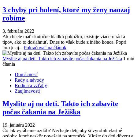
3 chyby pri holení, ktoré my ženy naozaj
robíme
3. februára 2022
Ak chcete mať skutočne hladkú pokožku, existuje viacero rád a
tipov, ako to dosiahnuť. Dnes to však bude z iného konca. Popri
tom je aj...
Pokračovať na článok
Myslite aj na deti. Takto ich zabavíte počas čakania na Ježiška
1 min
čítania
Domácnosť
Rady a návody
Rodina a vzťahy
Zaujímavosti
Myslite aj na deti. Takto ich zabavíte
počas čakania na Ježiška
19. januára 2022
Čo tak vyrábanie ozdôb? Nechajte deti, aby si vyrobili vlastné
ozdoby, ktoré neskôr povešajú na stromček. Vložte do detí dôveru a