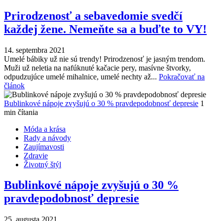
Prirodzenosť a sebavedomie svedčí
každej žene. Nemeňte sa a buďte to VY!
14. septembra 2021
Umelé bábiky už nie sú trendy! Prirodzenosť je jasným trendom.
Muži už neletia na nafúknuté kačacie pery, masívne štvorky,
odpudzujúce umelé mihalnice, umelé nechty až...
Pokračovať na
článok
Bublinkové nápoje zvyšujú o 30 % pravdepodobnosť depresie
1
min čítania
Móda a krása
Rady a návody
Zaujímavosti
Zdravie
Životný štýl
Bublinkové nápoje zvyšujú o 30 %
pravdepodobnosť depresie
25. augusta 2021