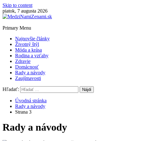
Skip to content
piatok, 7 augusta 2026
Primary Menu
Najnovšie články
Životný štýl
Móda a krása
Rodina a vzťahy
Zdravie
Domácnosť
Rady a návody
Zaujímavosti
Hľadať:
Úvodná stránka
Rady a návody
Strana 3
Rady a návody