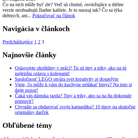
Čo na nich môže byť zle? Veď sú chutné, osviežujúce a diétne
verzie neobsahujú žiadne kalórie. Je to naozaj tak? Čo sa týka
diétnych, ani...
Pokračovať na článok
Navigácia v článkoch
Predchádzajúce
1
2
3
Najnovšie články
Oslavujete okrúhliny v práci? Tu sú tipy a triky, ako na tú
najlepšiu oslavu s kolegami!
Spoločnosť LEGO otvára svet kreativity aj dospelým
Viete, čo môže k vám do kuchyne prilákať hmyz? Na toto si
dajte pozor!
Čaká vás dámska jazda? Tipy a triky, ako sa na ňu dokonale
pripraviť!
Chystáte sa obdarovať svoju kamarátku? 10 tipov na skutočne
originálny darček
Obľúbené témy