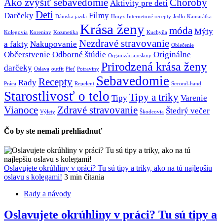
Ako zvýšiť sebavedomie
Choroby
Aktivity pre deti
Deti
Darčeky
Filmy
Dámska jazda
Hmyz
Internetové recepty
Jedlo
Kamarátka
Krása ženy
móda
Mýty
Kolegovia
Koreniny
Kozmetika
Kuchyňa
Nezdravé stravovanie
a fakty
Nakupovanie
Oblečenie
Občerstvenie
Odborné štúdie
Originálne
Organizácia oslavy
Prirodzená krása ženy
darčeky
Oslava
outfit
Pleť
Potraviny
Sebavedomie
Recepty
Rady
Práca
Repelent
Second-hand
Starostlivosť o telo
Tipy a triky
Tipy
Varenie
Vianoce
Zdravé stravovanie
Štedrý večer
Výlety
Škodcovia
Čo by ste nemali prehliadnuť
Oslavujete okrúhliny v práci? Tu sú tipy a triky, ako na tú najlepšiu
oslavu s kolegami!
3 min čítania
Rady a návody
Oslavujete okrúhliny v práci? Tu sú tipy a